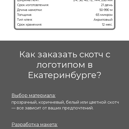
Ширина лент:
24, 36, 48, 72, 144, 288 мм
Срок изготовления:
21 день
Длина намотки:
50-990 м
Толщина:
65 микрон
Тип клея:
Акриловый
Срок хранения:
12 мес.
Как заказать скотч с
логотипом в
Екатеринбурге?
Выбор материала:
прозрачный, коричневый, белый или цветной скотч
— все зависит от ваших предпочтений.
Разработка макета: